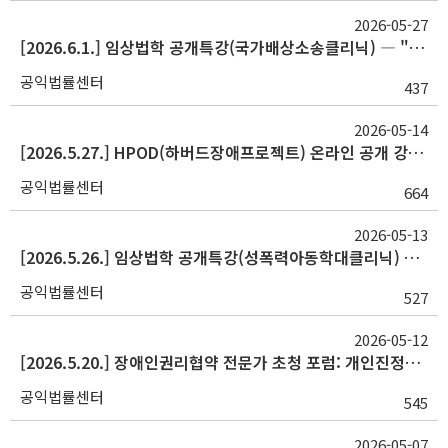
2026-05-27
[2026.6.1.] 임상법학 공개특강(국가배상소송클리닉) ― "한국 해외입양 과정의 인권침해 취재후기"
공익법률센터
437
2026-05-14
[2026.5.27.] HPOD(하버드장애프로젝트) 온라인 공개 강연- 연사: Jonathan Lazar(Professor/College of Information, University of Maryland)
공익법률센터
664
2026-05-13
[2026.5.26.] 임상법학 공개특강(성폭력아동학대클리닉) ― "색동원 사건을 통해서 본 장애인 성폭력사건의 이해"
공익법률센터
527
2026-05-12
[2026.5.20.] 장애인권리협약 전문가 초청 포럼: 개인진정과 협약 이행점검
공익법률센터
545
2026-05-07