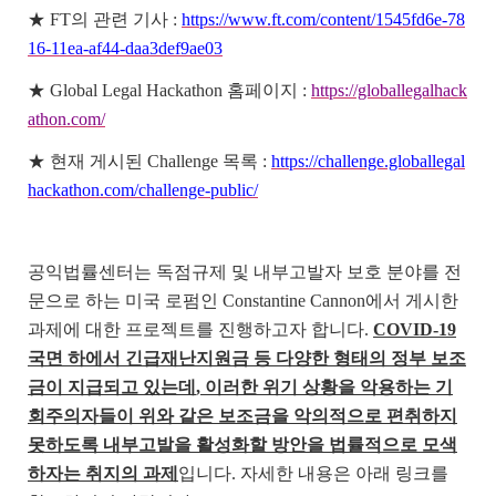
★
FT
의 관련 기사
:
https://www.ft.com/content/1545fd6e-78
16-11ea-af44-daa3def9ae03
★
Global Legal Hackathon
홈페이지
:
https://globallegalhack
athon.com/
★
현재 게시된
Challenge
목록
:
https://challenge.globallegal
hackathon.com/challenge-public/
공익법률센터는 독점규제 및 내부고발자 보호 분야를 전
문으로 하는 미국 로펌인
Constantine Cannon
에서 게시한
과제에 대한 프로젝트를 진행하고자 합니다
.
COVID-19
국면 하에서 긴급재난지원금 등 다양한 형태의 정부 보조
금이 지급되고 있는데
,
이러한 위기 상황을 악용하는 기
회주의자들이 위와 같은 보조금을 악의적으로 편취하지
못하도록 내부고발을 활성화할 방안을 법률적으로 모색
하자는 취지의 과제
입니다
.
자세한 내용은 아래 링크를