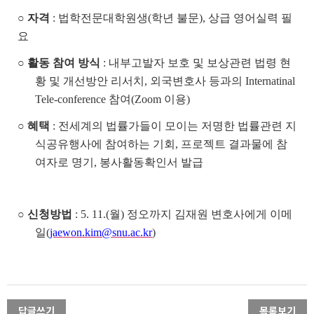
○
자격
:
법학전문대학원생
(
학년 불문
),
상급 영어실력 필
요
○
활동 참여 방식
:
내부고발자 보호 및 보상관련 법령 현
황 및 개선방안 리서치
,
외국변호사 등과의
Internatinal
Tele-conference
참여
(Zoom
이용
)
○
혜택
:
전세계의 법률가들이 모이는 저명한 법률관련 지
식공유행사에 참여하는 기회
,
프로젝트 결과물에 참
여자로 명기
,
봉사활동확인서 발급
○
신청방법
: 5. 11.(
월
)
정오까지 김재원 변호사에게 이메
일
(
jaewon.kim@snu.ac.kr
)
답글쓰기
목록보기