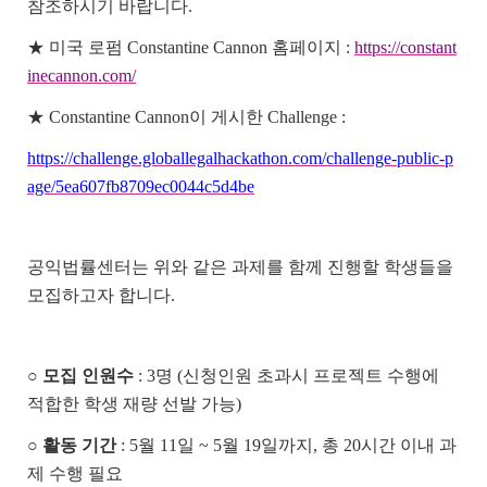
참조하시기 바랍니다
.
★
미국 로펌
Constantine Cannon
홈페이지
:
https://constant
inecannon.com/
★
Constantine Cannon
이 게시한
Challenge :
https://challenge.globallegalhackathon.com/challenge-public-p
age/5ea607fb8709ec0044c5d4be
공익법률센터는 위와 같은 과제를 함께 진행할 학생들을
모집하고자 합니다
.
○
모집 인원수
: 3
명
(
신청인원 초과시 프로젝트 수행에
적합한 학생 재량 선발 가능
)
○
활동 기간
: 5
월
11
일
~ 5
월
19
일까지
,
총
20
시간 이내 과
제 수행 필요