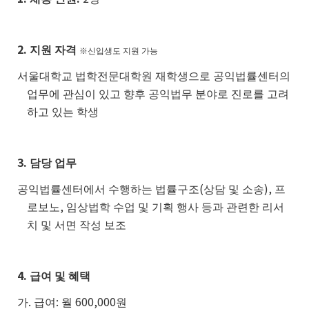
2.
지원 자격
※신입생도 지원 가능
서울대학교 법학전문대학원 재학생으로 공익법률센터의
업무에 관심이 있고 향후 공익법무 분야로 진로를 고려
하고 있는 학생
3.
담당 업무
(
),
공익법률센터에서 수행하는 법률구조
상담 및 소송
프
,
로보노
임상법학 수업 및 기획 행사 등과 관련한 리서
치 및 서면 작성 보조
4.
급여 및 혜택
.
:
600,000
가
급여
월
원