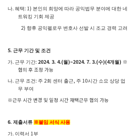
.
: 1)
나
혜택
본인의 희망에 따라 공익법무 분야에 대한 네
트워킹 기회 제공
2)
향후 공익펠로우 변호사 선발 시 조교 경력 고려
5.
근무 기간 및 조건
.
:
2024. 3. 4.(
)~2024. 7. 3.(
)(4
)
※
가
근무 기간
월
수
개월
협의 후 조정 가능
.
:
2
,
10
나
근무 조건
주
회 센터 출근
주
시간 소요 상당 업
무 부여
※
근무 시간 변경 및 일정 시간 재택근무 협의 가능
6.
제출서류
※
붙임 서식 사용
.
1
가
이력서
부