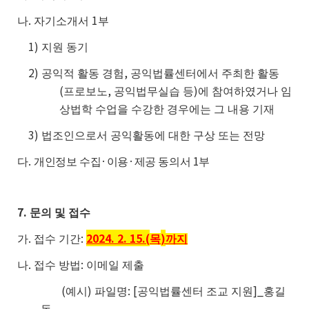
.
1
나
자기소개서
부
1)
지원 동기
2)
,
공익적 활동 경험
공익법률센터에서 주최한 활동
(
,
)
프로보노
공익법무실습 등
에 참여하였거나 임
상법학 수업을 수강한 경우에는 그 내용 기재
3)
법조인으로서 공익활동에 대한 구상 또는 전망
.
·
·
1
다
개인정보 수집
이용
제공 동의서
부
7.
문의 및 접수
.
:
2024. 2. 15.(
)
가
접수 기간
목
까지
.
:
나
접수 방법
이메일 제출
(
)
: [
]_
예시
파일명
공익법률센터 조교 지원
홍길