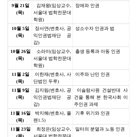
9월 21일
김재왕(임상교수,
장애와 인권
(목)
서울대 법학전문대
학원)
10월 5일
장서연(변호사, 공
성소수자 인권과 법
(목)
익인권법재단 공
감)
10월 26일
소라미(임상교수,
출생 등록과 아동 인권
(목)
서울대 법학전문대
학원)
11월 2일
이한재(변호사, 사
이주와 난민 인권
(목)
단법인 두루)
11월 9일
김지림(변호사, 공
이슬람사원 건설반대 사
(목)
익인권법재단 공
건을 통해 본 한국사회 이
감)
주인권 과제
11월 16일
박지혜(변호사, 플
기후 위기와 인권
(목)
랜1.5)
11월 23일
최정은(임상교수,
일터의 분열과 노동 인권
(목)
서울대 법학전문대