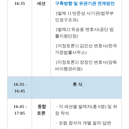
16:35
세션
구축방향 및 유관기관 연계방안
[발제 1] 반준성 서기관(법무부
인권구조과)
[발제2] 위승용 변호사(공단 법
률지원단장)
[지정토론1] 김민선 변호사(한국
가정법률사무소)
[지정토론2] 장정인 변호사(양육
비이행관리원)
16:35 -
휴 식
16:45
16:45 -
종합
· 각 세션별 발제자(총 6명) 및 좌
17:05
토론
장 착석
· 포럼 참석자 개별 질의·답변