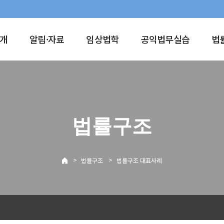
개
알림·자료
임상법학
공익법무실습
법
법률구조
>
>
법률구조
법률구조 대표사례