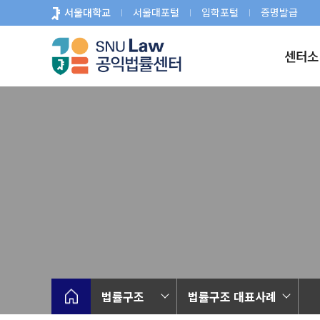
바
서울대학교
서울대포털
입학포털
증명발급
로
가
센터소
기
메
뉴
법률구조
법률구조 대표사례