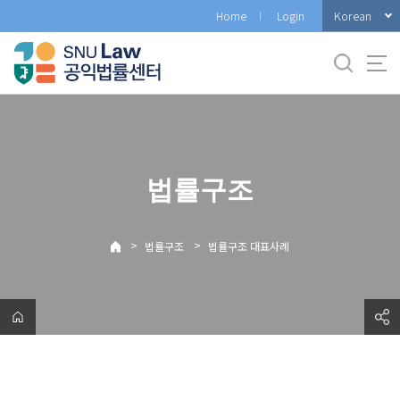
바
Korean
Home
Login
로
가
기
메
뉴
법률구조
>
>
법률구조
법률구조 대표사례