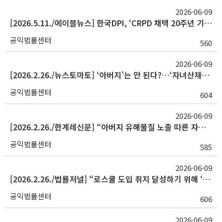
2026-06-09
[2026.5.11./에이블뉴스] 한국DPI, ‘CRPD 채택 20주년 기념 국제 전문가 초청 포럼’ 18~20일 개최
공익법률센터
560
2026-06-09
[2026.2.26./뉴스토마토] ‘아버지’는 안 된다?…‘자녀산재법’ 사각지대
공익법률센터
604
2026-06-09
[2026.2.26./한계레신문] “아버지 유해물질 노출 따른 자녀 질환도 산재 인정하라” 소송
공익법률센터
585
2026-06-09
[2026.2.26./법률저널] “로스쿨 도입 취지 달성하기 위해 ‘임상법학’ 교육 강화해야”
공익법률센터
606
2026-06-09